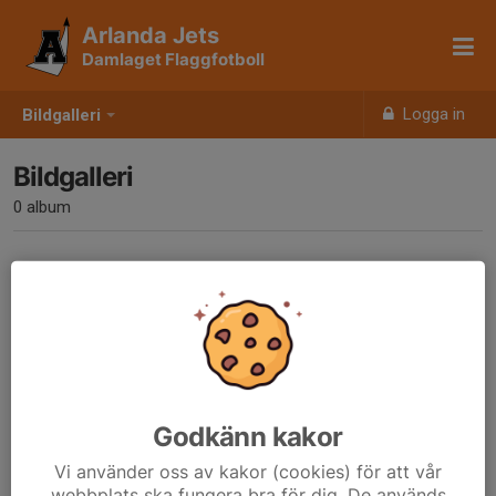
Arlanda Jets
Damlaget Flaggfotboll
Logga in
Bildgalleri
Bildgalleri
0 album
Inga album skapade
Godkänn kakor
Vi använder oss av kakor (cookies) för att vår
webbplats ska fungera bra för dig. De används