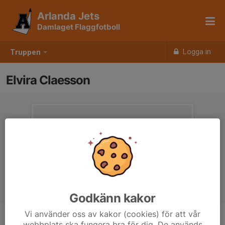
Arlanda Jets
Damlaget Flaggfotboll
Logga in
Truppen
Elvira Claesson
Godkänn kakor
Vi använder oss av kakor (cookies) för att vår
webbplats ska fungera bra för dig. De används
Position
-