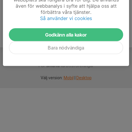
även för webbanalys i syfte att hjälpa oss att
Ålder
20 år
förbättra våra tjänster.
Så använder vi cookies
Godkänn alla kakor
Bara nödvändiga
För
smarta
idrottsföreningar
Välj version:
Mobil
|
Desktop