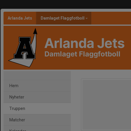
Arlanda Jets
Damlaget Flaggfotboll
Arlanda Jets
Damlaget Flaggfotboll
Hem
Nyheter
Truppen
Matcher