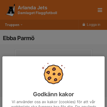
Arlanda Jets
Damlaget Flaggfotboll
Logga in
Truppen
Ebba Parmö
Godkänn kakor
Vi använder oss av kakor (cookies) för att vår
webbplats ska fungera bra för dig. De används
Position
-