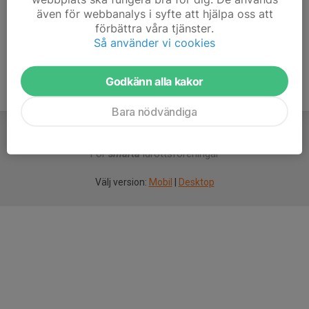
även för webbanalys i syfte att hjälpa oss att
Ålder
28 år
förbättra våra tjänster.
Så använder vi cookies
Godkänn alla kakor
Bara nödvändiga
För
smarta
idrottsföreningar
Välj version:
Mobil
|
Desktop