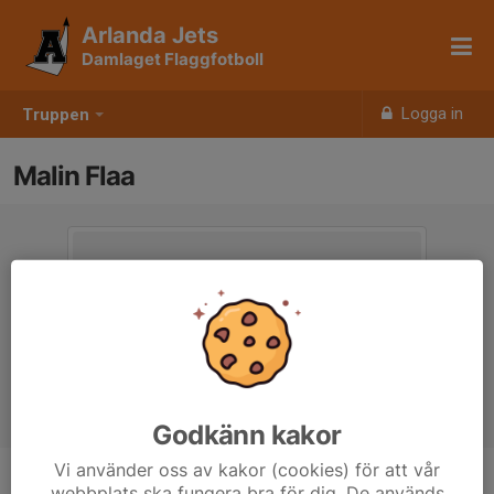
Arlanda Jets
Damlaget Flaggfotboll
Logga in
Truppen
Malin Flaa
Godkänn kakor
Vi använder oss av kakor (cookies) för att vår
webbplats ska fungera bra för dig. De används
Position
-