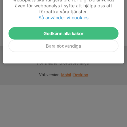
även för webbanalys i syfte att hjälpa oss att
Ålder
22 år
förbättra våra tjänster.
Så använder vi cookies
Godkänn alla kakor
Bara nödvändiga
För
smarta
idrottsföreningar
Välj version:
Mobil
|
Desktop