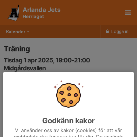
Arlanda Jets
Herrlaget
Logga in
Kalender
Träning
Tisdag 1 apr 2025, 19:00-21:00
Midgårdsvallen
Samling: 18:45, Midgårdsvallen/Jets omklädningrum
Godkänn kakor
Vi använder oss av kakor (cookies) för att vår
webbplats ska fungera bra för dig. De används