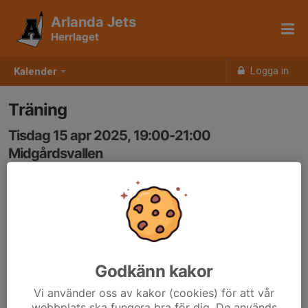
Arlanda Jets
Herrlaget
Logga in
Kalender
Träning
Tisdag 15 apr 2025, 19:00-21:00
Midgårdsvallen
Samling: 18:45, Midgårdsvallen/Jets omklädningrum
Godkänn kakor
Vi använder oss av kakor (cookies) för att vår
webbplats ska fungera bra för dig. De används