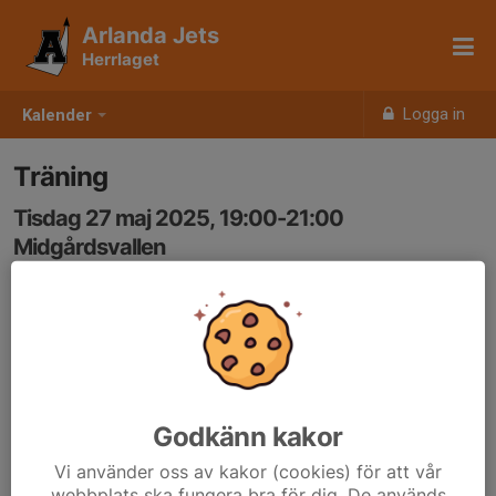
Arlanda Jets
Herrlaget
Logga in
Kalender
Träning
Tisdag 27 maj 2025, 19:00-21:00
Midgårdsvallen
Samling: 19:00
Godkänn kakor
Vi använder oss av kakor (cookies) för att vår
webbplats ska fungera bra för dig. De används