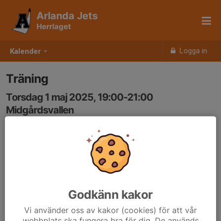
Arlanda Jets
Herrlaget
Logga in
Kalender
Träning
Torsdag 1 maj 2025, 19:00-21:00
Midgårdsvallen
Samling: 19:00
Godkänn kakor
Vi använder oss av kakor (cookies) för att vår
webbplats ska fungera bra för dig. De används