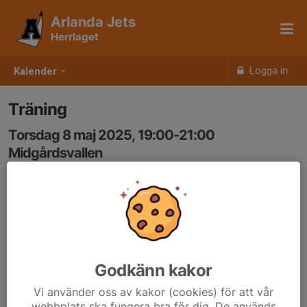
Arlanda Jets
Herrlaget
Logga in
Kalender
Träning
Torsdag 8 maj 2025, 19:00-21:00
Midgårdsvallen
Samling: 19:00
Godkänn kakor
Vi använder oss av kakor (cookies) för att vår
webbplats ska fungera bra för dig. De används