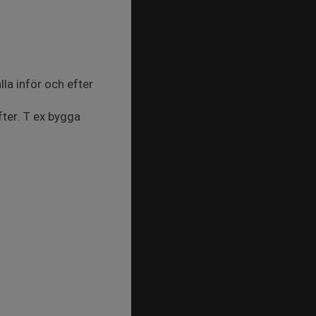
lla inför och efter
ter. T ex bygga