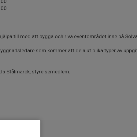
.00
.00
hjälpa till med att bygga och riva eventområdet inne på Solva
yggnadsledare som kommer att dela ut olika typer av uppgif
ida Stålmarck, styrelsemedlem.