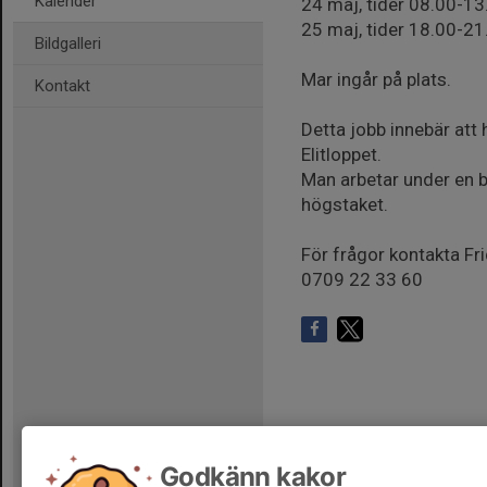
Kalender
24 maj, tider 08.00-13
25 maj, tider 18.00-21
Bildgalleri
Mar ingår på plats.
Kontakt
Detta jobb innebär att 
Elitloppet.
Man arbetar under en b
högstaket.
För frågor kontakta Fr
0709 22 33 60
Godkänn kakor