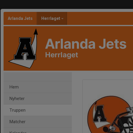
Arlanda Jets
Herrlaget
Arlanda Jets
Herrlaget
Hem
Nyheter
Truppen
Matcher