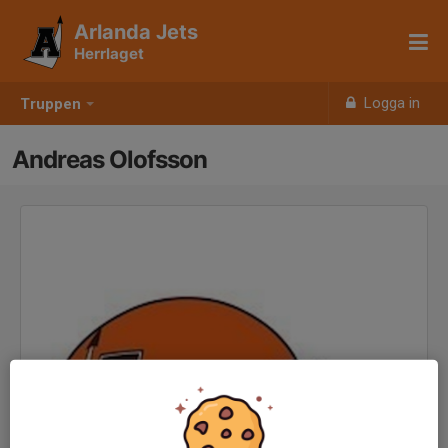
Arlanda Jets
Herrlaget
Logga in
Truppen
Andreas Olofsson