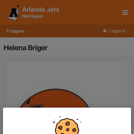
Arlanda Jets
Herrlaget
Logga in
Truppen
Helena Briger