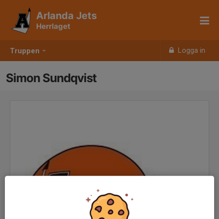
Arlanda Jets
Herrlaget
Logga in
Truppen
Simon Sundqvist