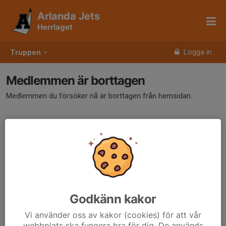
Arlanda Jets
Herrlaget
Logga in
Truppen
Medlemmen är borttagen
Medlemmen du försöker nå är borttagen från hemsidan.
Godkänn kakor
Vi använder oss av kakor (cookies) för att vår
webbplats ska fungera bra för dig. De används