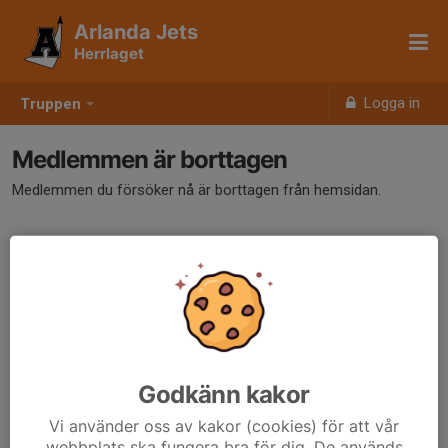
Arlanda Jets
Herrlaget
Logga in
Truppen
Medlemmen är borttagen
Medlemmen du försöker nå är borttagen från hemsidan.
Godkänn kakor
Vi använder oss av kakor (cookies) för att vår
webbplats ska fungera bra för dig. De används