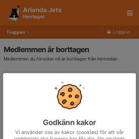
Arlanda Jets
Herrlaget
Logga in
Truppen
Medlemmen är borttagen
Medlemmen du försöker nå är borttagen från hemsidan.
Godkänn kakor
Vi använder oss av kakor (cookies) för att vår
webbplats ska fungera bra för dig. De används