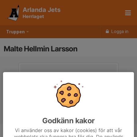
Arlanda Jets
Herrlaget
Logga in
Truppen
Malte Hellmin Larsson
Godkänn kakor
Vi använder oss av kakor (cookies) för att vår
webbplats ska fungera bra för dig. De används
Position
-