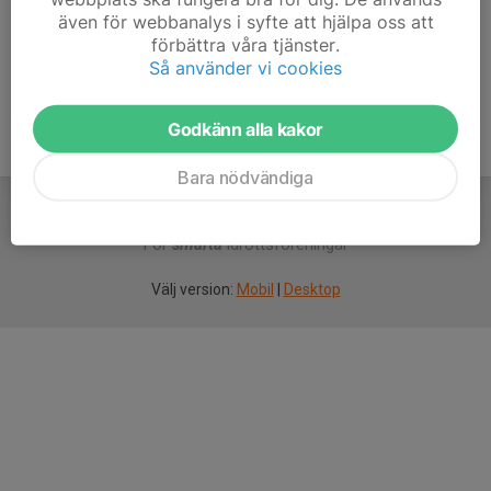
även för webbanalys i syfte att hjälpa oss att
Ålder
18 år
förbättra våra tjänster.
Så använder vi cookies
Godkänn alla kakor
Bara nödvändiga
För
smarta
idrottsföreningar
Välj version:
Mobil
|
Desktop