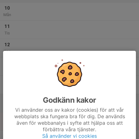
10
Mån
11
Tis
12
Ons
13
Tor
14
Fre
Godkänn kakor
15
Lör
Vi använder oss av kakor (cookies) för att vår
webbplats ska fungera bra för dig. De används
16
även för webbanalys i syfte att hjälpa oss att
Sön
förbättra våra tjänster.
v.34
Så använder vi cookies