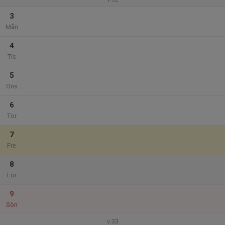
3
Mån
4
Tis
5
Ons
6
Tor
7
Fre
8
Lör
9
Sön
v.33