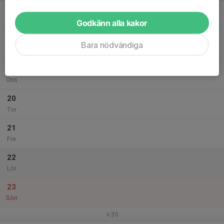
17
Mån
Godkänn alla kakor
18
Bara nödvändiga
Tis
19
Ons
20
Tor
21
Fre
22
Lör
23
Sön
v.35