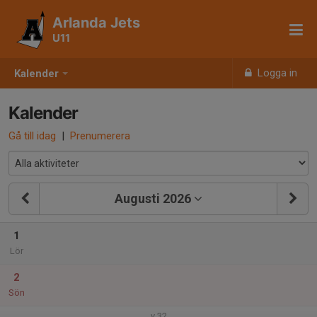
Arlanda Jets
U11
Logga in
Kalender
Kalender
Gå till idag
|
Prenumerera
Augusti 2026
1
Lör
2
Sön
v.32