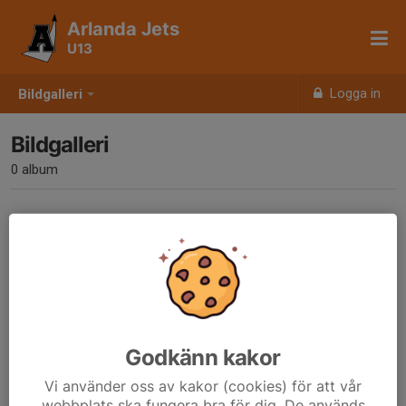
Arlanda Jets
U13
Logga in
Bildgalleri
Bildgalleri
0 album
Inga album skapade
Godkänn kakor
Vi använder oss av kakor (cookies) för att vår
webbplats ska fungera bra för dig. De används