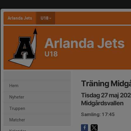
Arlanda Jets
U18
Arlanda Jets
U18
Träning Midg
Hem
Tisdag 27 maj 202
Nyheter
Midgårdsvallen
Truppen
Samling: 17:45
Matcher