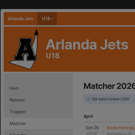
Arlanda Jets
U18
Arlanda Jets
U18
Matcher 202
Hem
SM serie hösten 2026
Nyheter
Truppen
April
Matcher
Sön 26
Beckomberga, 
09:00
Blackebergs IP