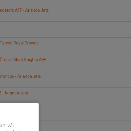
redators AFF - Arlanda Jets
 Tyresö Royal Crowns
 Örebro Black Knights AFF
Broncos - Arlanda Jets
2 - Arlanda Jets
att vår
a Jets