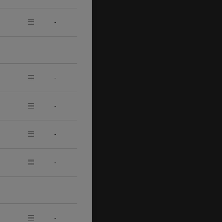
-
-
-
-
-
-