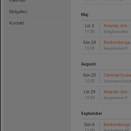
Kalender
Bildgalleri
Maj
Kontakt
Lör 2
Arlanda Jets 
11:00
Midgårdsvallen
Sön 24
Beckomberga, 
15:00
Bergshamra IP
Augusti
Sön 23
Carlstad Crusa
12:00
Solstadens kons
Lör 29
Arlanda Jets -
14:00
Bergshamra IP
September
Sön 6
Beckomberga M
11:00
Blackebergs BP