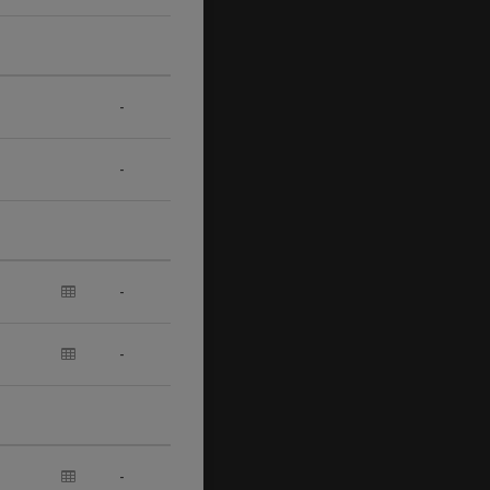
-
-
-
-
-