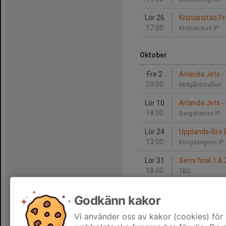
Lör 26
Kristianstad P
17:00
Kristianstad IP
Oktober
Fre 2
Arlanda Jets -
20:00
Midgårdsvallen
Lör 10
Arlanda Jets -
18:00
Bergshamra IP
Lör 24
Upplands-Bro 
13:00
Kungsängens IP
Lör 31
Semi final 1 & 
18:00
TBD
Godkänn kakor
November
Vi använder oss av kakor (cookies) för 
Lör 7
FINAL - Arland