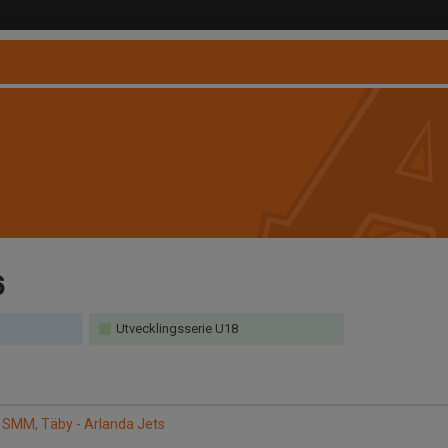
6
Utvecklingsserie U18
SMM, Täby - Arlanda Jets