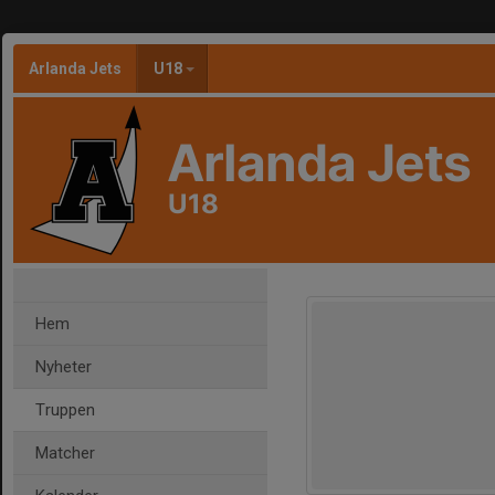
Arlanda Jets
U18
Arlanda Jets
U18
Hem
Nyheter
Truppen
Matcher