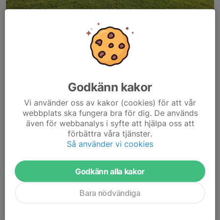
I år spelas säsongen 2025 i den amerikanska fotbollen med
U15 och U18, båda serierna spelas under vår och höst.
Arlanda Jets har anmält ett U18 lag!
Godkänn kakor
Vårsäsongen spelas i mindre spelformat (7 mot 7), med flera
Vi använder oss av kakor (cookies) för att vår
lag och matcher på samma dag och plats.
webbplats ska fungera bra för dig. De används
Spelschema och tabell
även för webbanalys i syfte att hjälpa oss att
https://amerikanskfotboll.swe3.se/tabeller/u18-utveckling/
.
förbättra våra tjänster.
Så använder vi cookies
Its great day to be a Jet!
Godkänn alla kakor
Dela nyhet
Bara nödvändiga