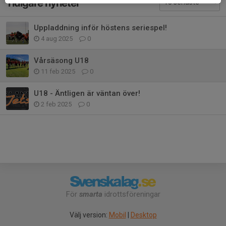
Tidigare nyheter
Uppladdning inför höstens seriespel!
4 aug 2025
0
Vårsäsong U18
11 feb 2025
0
U18 - Äntligen är väntan över!
2 feb 2025
0
För
smarta
idrottsföreningar
Välj version:
Mobil
|
Desktop