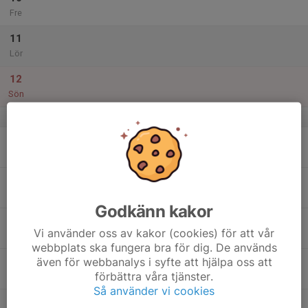
Fre
11
Lör
12
Sön
v.3
13
Mån
14
Tis
Godkänn kakor
15
Vi använder oss av kakor (cookies) för att vår
Ons
webbplats ska fungera bra för dig. De används
även för webbanalys i syfte att hjälpa oss att
16
förbättra våra tjänster.
Tor
Så använder vi cookies
17