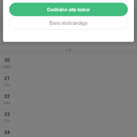
Fre
Godkänn alla kakor
18
Lör
Bara nödvändiga
19
Sön
v.4
20
Mån
21
Tis
22
Ons
23
Tor
24