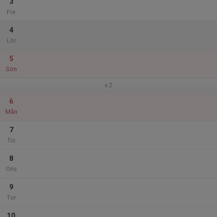
3
Fre
4
Lör
5
Sön
v.2
6
Mån
7
Tis
8
Ons
9
Tor
10