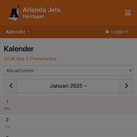
Arlanda Jets
Herrlaget
Logga in
Kalender
Kalender
Gå till idag
|
Prenumerera
Januari 2025
1
Ons
2
Tor