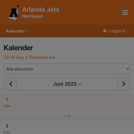
Arlanda Jets
Herrlaget
Logga in
Kalender
Kalender
Gå till idag
|
Prenumerera
Juni 2025
1
Sön
v.23
2
Mån