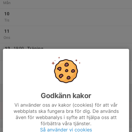
Mån
10
Tis
11
Ons
12
19:00
Träning
21:00
Tor
Midgårdsvallen
13
19:00
Match mot Uppsala 86'ers AFF
21:00
Fre
Division 1 Herr
Midgårdsvallen
14
Godkänn kakor
Lör
Vi använder oss av kakor (cookies) för att vår
15
webbplats ska fungera bra för dig. De används
Sön
även för webbanalys i syfte att hjälpa oss att
förbättra våra tjänster.
v.25
Så använder vi cookies