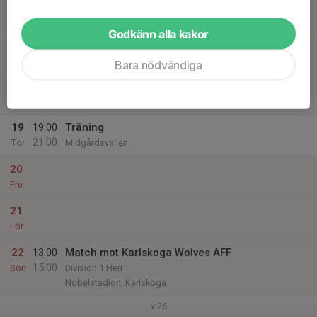
16
Mån
Godkänn alla kakor
17
19:00
Träning
21:00
Tis
Midgårdsvallen
Bara nödvändiga
18
Ons
19
19:00
Träning
21:00
Tor
Midgårdsvallen
20
Fre
21
Lör
22
13:00
Match mot Karlskoga Wolves AFF
15:00
Sön
Division 1 Herr
Nobelstadion, Karlskoga
v.26