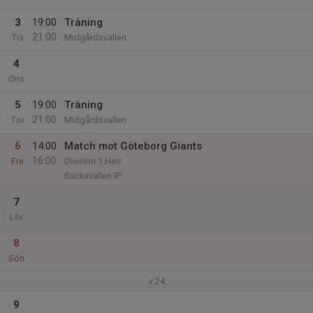
3
19:00
Träning
21:00
Tis
Midgårdsvallen
4
Ons
5
19:00
Träning
21:00
Tor
Midgårdsvallen
6
14:00
Match mot Göteborg Giants
16:00
Fre
Division 1 Herr
Backavallen IP
7
Lör
8
Sön
v.24
9