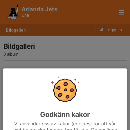
Arlanda Jets
U15
Logga in
Bildgalleri
Bildgalleri
0 album
Inga album skapade
Godkänn kakor
Vi använder oss av kakor (cookies) för att vår
webbplats ska fungera bra för dig. De används