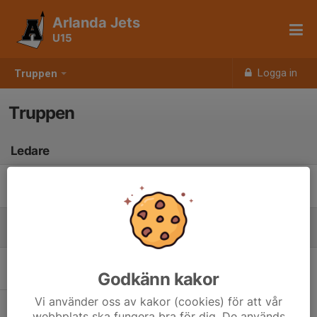
Arlanda Jets
U15
Logga in
Truppen
Truppen
Ledare
Remi Fritzell
Tränare
Spelare
Det finns inga spelare
Godkänn kakor
Vi använder oss av kakor (cookies) för att vår
webbplats ska fungera bra för dig. De används