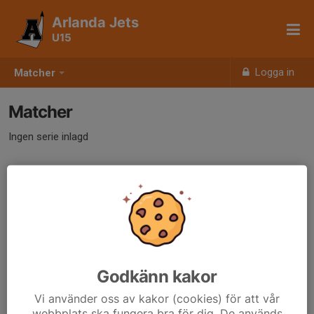
Arlanda Jets
U15
Logga in
Matcher
Matcher
Ingen serie inlagd
Godkänn kakor
Vi använder oss av kakor (cookies) för att vår
webbplats ska fungera bra för dig. De används